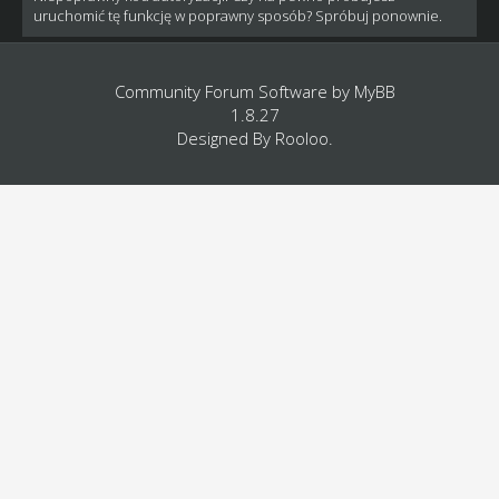
uruchomić tę funkcję w poprawny sposób? Spróbuj ponownie.
Community Forum Software by
MyBB
1.8.27
Designed By
Rooloo
.