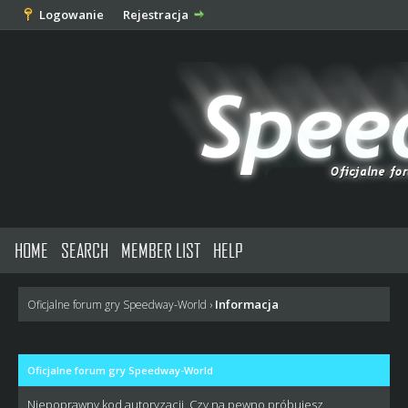
Logowanie
Rejestracja
HOME
SEARCH
MEMBER LIST
HELP
Informacja
Oficjalne forum gry Speedway-World
›
Oficjalne forum gry Speedway-World
Niepoprawny kod autoryzacji. Czy na pewno próbujesz