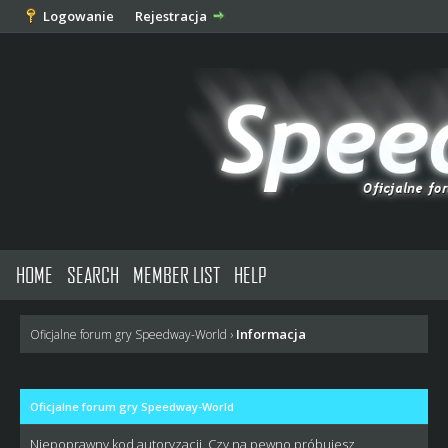
Logowanie
Rejestracja
HOME
SEARCH
MEMBER LIST
HELP
Informacja
Oficjalne forum gry Speedway-World
›
Oficjalne forum gry Speedway-World
Niepoprawny kod autoryzacji. Czy na pewno próbujesz