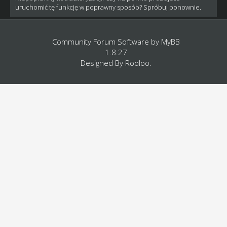
uruchomić tę funkcję w poprawny sposób? Spróbuj ponownie.
Community Forum Software by
MyBB
1.8.27
Designed By
Rooloo
.