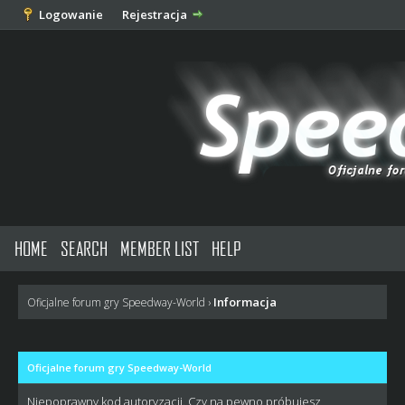
Logowanie
Rejestracja
HOME
SEARCH
MEMBER LIST
HELP
Informacja
Oficjalne forum gry Speedway-World
›
Oficjalne forum gry Speedway-World
Niepoprawny kod autoryzacji. Czy na pewno próbujesz