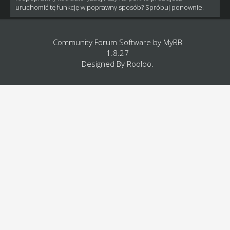
uruchomić tę funkcję w poprawny sposób? Spróbuj ponownie.
Community Forum Software by
MyBB
1.8.27
Designed By
Rooloo
.