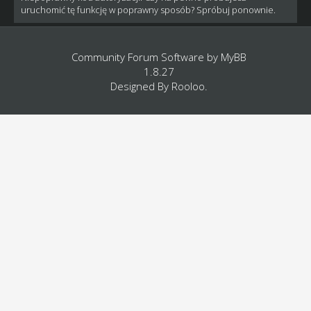
uruchomić tę funkcję w poprawny sposób? Spróbuj ponownie.
Community Forum Software by
MyBB
1.8.27
Designed By
Rooloo
.