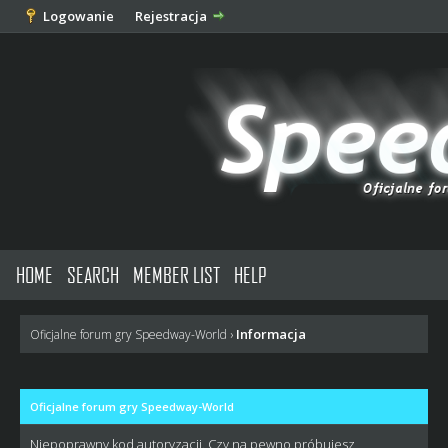
Logowanie
Rejestracja
HOME
SEARCH
MEMBER LIST
HELP
Informacja
Oficjalne forum gry Speedway-World
›
Oficjalne forum gry Speedway-World
Niepoprawny kod autoryzacji. Czy na pewno próbujesz