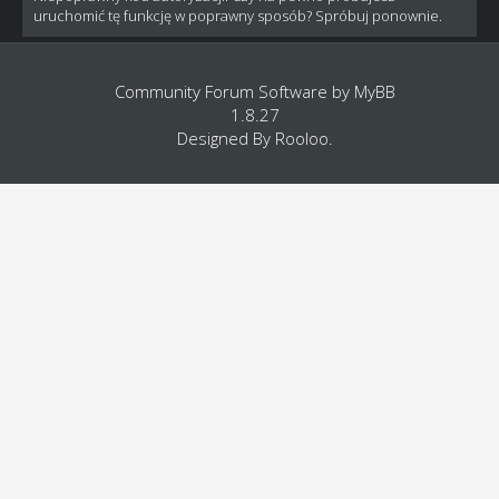
uruchomić tę funkcję w poprawny sposób? Spróbuj ponownie.
Community Forum Software by
MyBB
1.8.27
Designed By
Rooloo
.