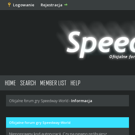
Logowanie
Rejestracja
HOME
SEARCH
MEMBER LIST
HELP
Informacja
Oficjalne forum gry Speedway-World
›
Oficjalne forum gry Speedway-World
Niepoprawny kod autoryzacji. Czy na pewno próbujesz