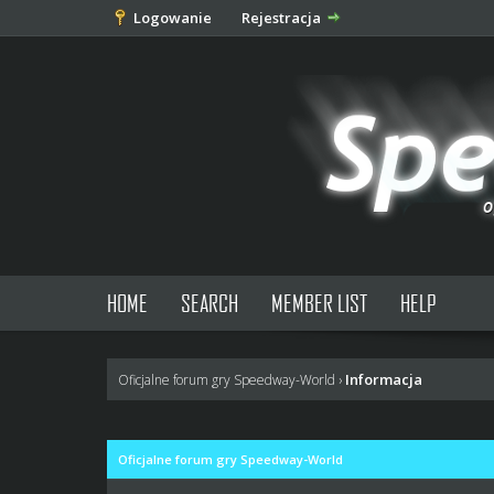
Logowanie
Rejestracja
HOME
SEARCH
MEMBER LIST
HELP
Informacja
Oficjalne forum gry Speedway-World
›
Oficjalne forum gry Speedway-World