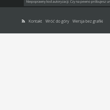
Niepoprawny kod autoryzacji. Czy na pewno próbujesz u
Kontakt
Wróć do góry
Wersja bez grafiki