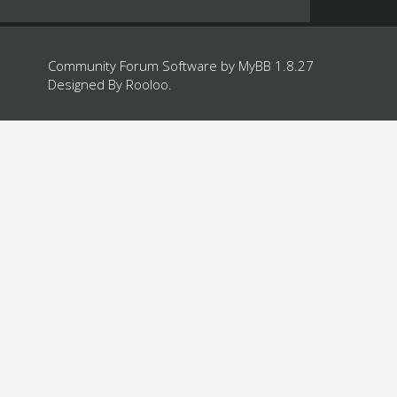
Community Forum Software by
MyBB 1.8.27
Designed By
Rooloo
.