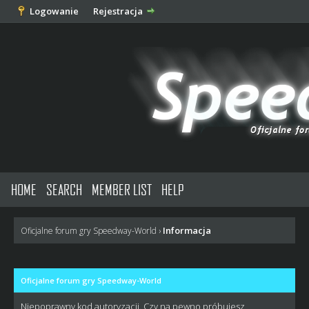
Logowanie
Rejestracja
HOME
SEARCH
MEMBER LIST
HELP
Informacja
Oficjalne forum gry Speedway-World
›
Oficjalne forum gry Speedway-World
Niepoprawny kod autoryzacji. Czy na pewno próbujesz