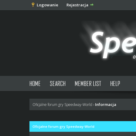
Logowanie
Rejestracja
HOME
SEARCH
MEMBER LIST
HELP
Informacja
Oficjalne forum gry Speedway-World
›
Oficjalne forum gry Speedway-World