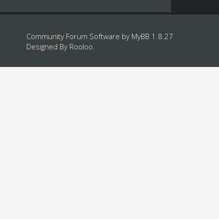
Community Forum Software by
MyBB 1.8.27
Designed By
Rooloo
.