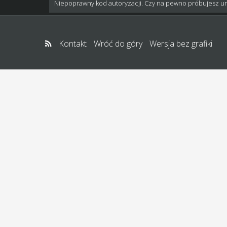
Niepoprawny kod autoryzacji. Czy na pewno próbujesz u
Kontakt
Wróć do góry
Wersja bez grafiki