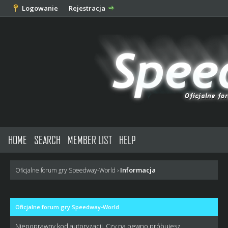
Logowanie
Rejestracja
HOME
SEARCH
MEMBER LIST
HELP
Informacja
Oficjalne forum gry Speedway-World
›
Oficjalne forum gry Speedway-World
Niepoprawny kod autoryzacji. Czy na pewno próbujesz