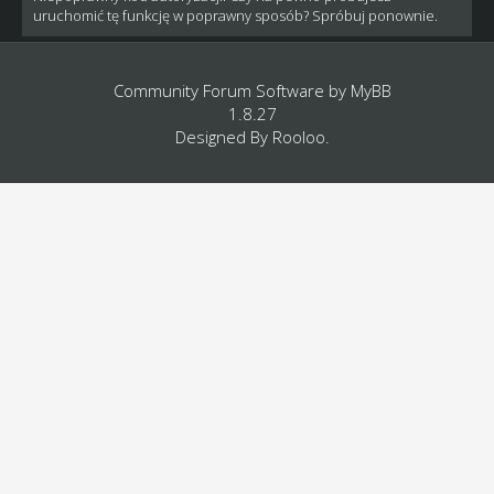
uruchomić tę funkcję w poprawny sposób? Spróbuj ponownie.
Community Forum Software by
MyBB
1.8.27
Designed By
Rooloo
.