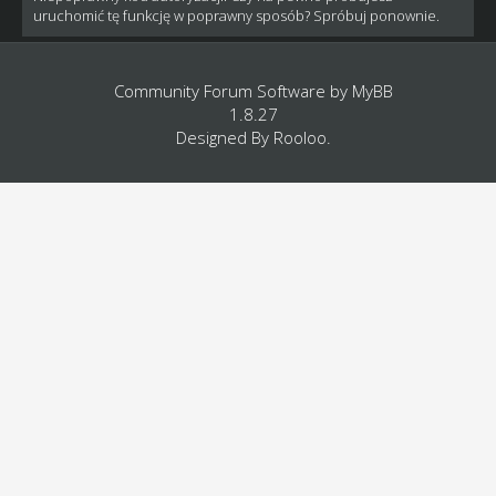
uruchomić tę funkcję w poprawny sposób? Spróbuj ponownie.
Community Forum Software by
MyBB
1.8.27
Designed By
Rooloo
.