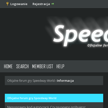
Logowanie
Rejestracja
HOME
SEARCH
MEMBER LIST
HELP
Informacja
Oficjalne forum gry Speedway-World
›
Oficjalne forum gry Speedway-World
Niepoprawny kod autoryzacji. Czy na pewno próbujesz