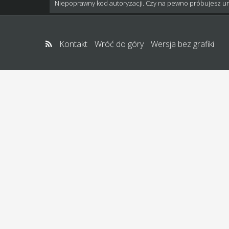
Niepoprawny kod autoryzacji. Czy na pewno próbujesz u
Kontakt
Wróć do góry
Wersja bez grafiki