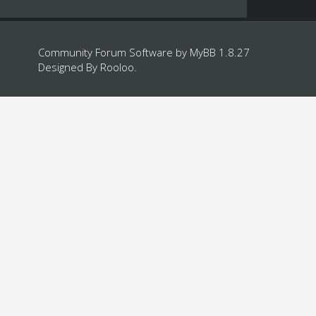
Community Forum Software by
MyBB 1.8.27
Designed By
Rooloo
.