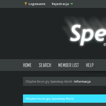
Logowanie
Rejestracja
HOME
SEARCH
MEMBER LIST
HELP
Informacja
Oficjalne forum gry Speedway-World
›
Oficjalne forum gry Speedway-World