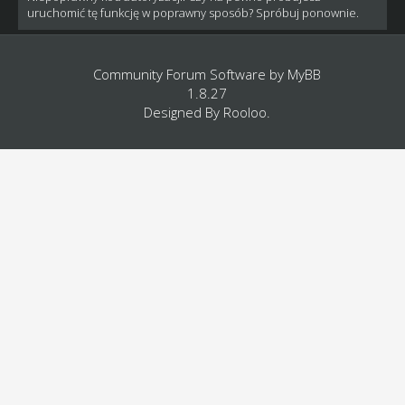
uruchomić tę funkcję w poprawny sposób? Spróbuj ponownie.
Community Forum Software by
MyBB
1.8.27
Designed By
Rooloo
.