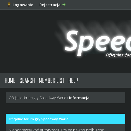
Logowanie
Rejestracja
HOME
SEARCH
MEMBER LIST
HELP
Informacja
Oficjalne forum gry Speedway-World
›
Oficjalne forum gry Speedway-World
Niepoprawny kod autoryzacji. Czy na pewno próbujesz