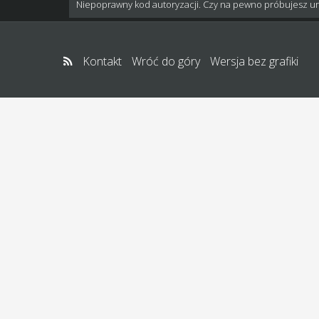
Niepoprawny kod autoryzacji. Czy na pewno próbujesz u
Kontakt
Wróć do góry
Wersja bez grafiki