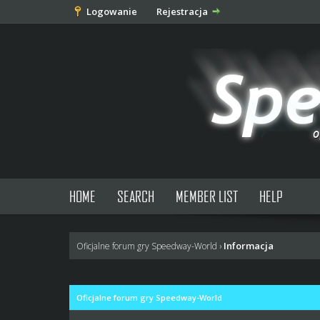
Logowanie
Rejestracja
HOME
SEARCH
MEMBER LIST
HELP
Informacja
Oficjalne forum gry Speedway-World
›
Oficjalne forum gry Speedway-World