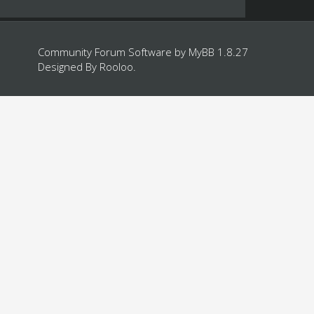
Community Forum Software by
MyBB 1.8.27
Designed By
Rooloo
.