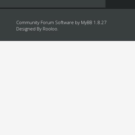
Community Forum Software by
MyBB 1.8.27
Designed By
Rooloo
.