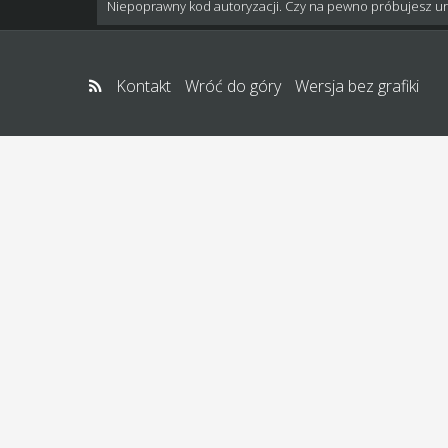
Niepoprawny kod autoryzacji. Czy na pewno próbujesz u
Kontakt
Wróć do góry
Wersja bez grafiki