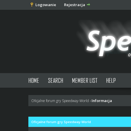
Logowanie
Rejestracja
HOME
SEARCH
MEMBER LIST
HELP
Informacja
Oficjalne forum gry Speedway-World
›
Oficjalne forum gry Speedway-World