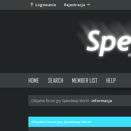
Logowanie
Rejestracja
HOME
SEARCH
MEMBER LIST
HELP
Informacja
Oficjalne forum gry Speedway-World
›
Oficjalne forum gry Speedway-World