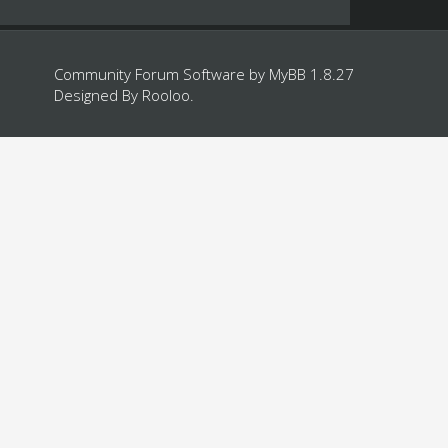
Community Forum Software by
MyBB 1.8.27
Designed By
Rooloo
.