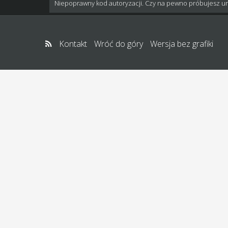
Niepoprawny kod autoryzacji. Czy na pewno próbujesz u
Kontakt
Wróć do góry
Wersja bez grafiki