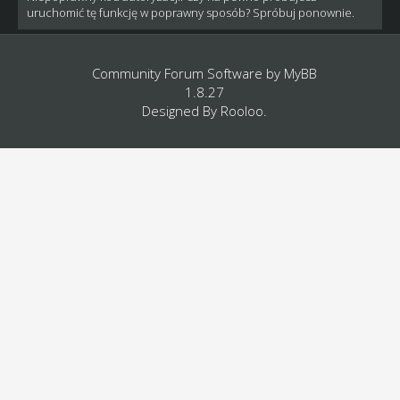
uruchomić tę funkcję w poprawny sposób? Spróbuj ponownie.
Community Forum Software by
MyBB
1.8.27
Designed By
Rooloo
.