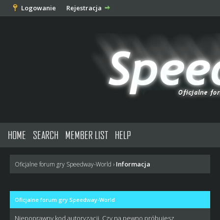
Logowanie
Rejestracja
HOME
SEARCH
MEMBER LIST
HELP
Informacja
Oficjalne forum gry Speedway-World
›
Oficjalne forum gry Speedway-World
Niepoprawny kod autoryzacji. Czy na pewno próbujesz