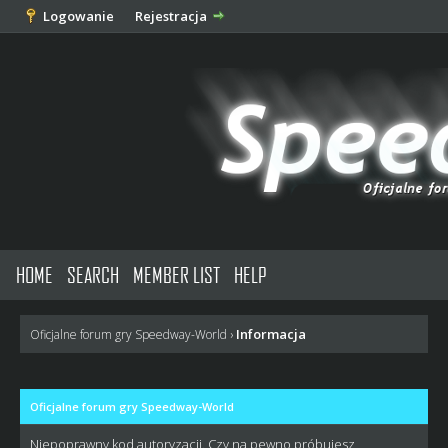
Logowanie
Rejestracja
HOME
SEARCH
MEMBER LIST
HELP
Informacja
Oficjalne forum gry Speedway-World
›
Oficjalne forum gry Speedway-World
Niepoprawny kod autoryzacji. Czy na pewno próbujesz