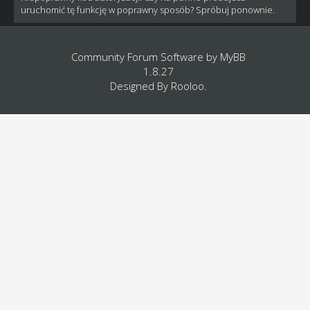
uruchomić tę funkcję w poprawny sposób? Spróbuj ponownie.
Community Forum Software by
MyBB
1.8.27
Designed By
Rooloo
.