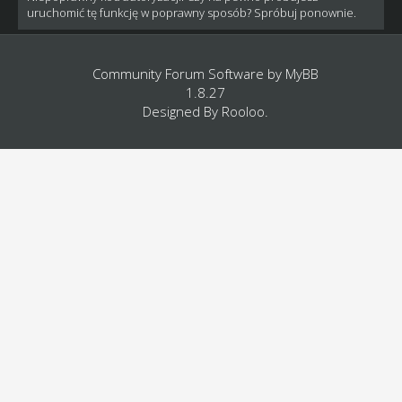
uruchomić tę funkcję w poprawny sposób? Spróbuj ponownie.
Community Forum Software by
MyBB
1.8.27
Designed By
Rooloo
.