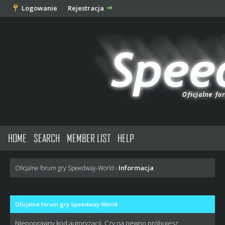
Logowanie
Rejestracja
HOME
SEARCH
MEMBER LIST
HELP
Informacja
Oficjalne forum gry Speedway-World
›
Oficjalne forum gry Speedway-World
Niepoprawny kod autoryzacji. Czy na pewno próbujesz