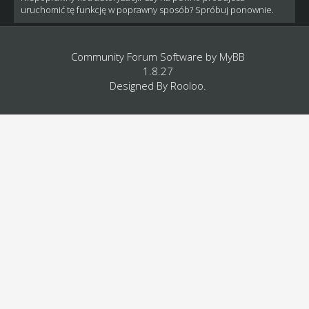
uruchomić tę funkcję w poprawny sposób? Spróbuj ponownie.
Community Forum Software by
MyBB
1.8.27
Designed By
Rooloo
.