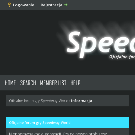
Logowanie
Rejestracja
HOME
SEARCH
MEMBER LIST
HELP
Informacja
Oficjalne forum gry Speedway-World
›
Oficjalne forum gry Speedway-World
Niepoprawny kod autoryzacji. Czy na pewno próbujesz