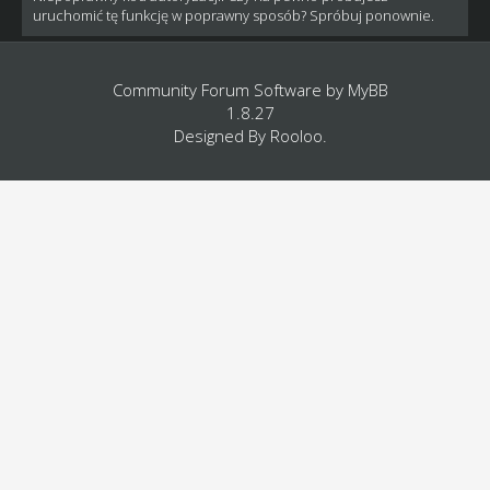
uruchomić tę funkcję w poprawny sposób? Spróbuj ponownie.
Community Forum Software by
MyBB
1.8.27
Designed By
Rooloo
.