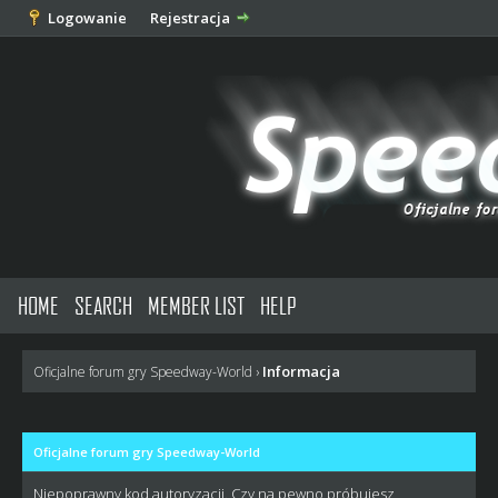
Logowanie
Rejestracja
HOME
SEARCH
MEMBER LIST
HELP
Informacja
Oficjalne forum gry Speedway-World
›
Oficjalne forum gry Speedway-World
Niepoprawny kod autoryzacji. Czy na pewno próbujesz