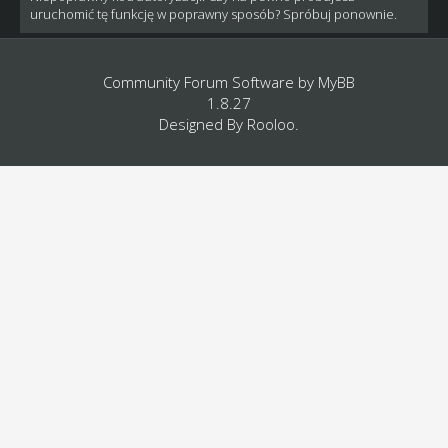
uruchomić tę funkcję w poprawny sposób? Spróbuj ponownie.
Community Forum Software by
MyBB
1.8.27
Designed By
Rooloo
.