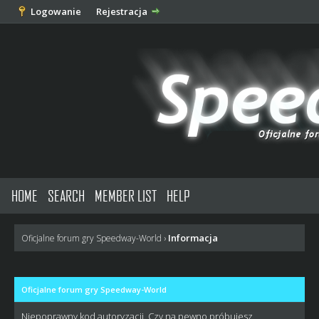
Logowanie
Rejestracja
HOME
SEARCH
MEMBER LIST
HELP
Informacja
Oficjalne forum gry Speedway-World
›
Oficjalne forum gry Speedway-World
Niepoprawny kod autoryzacji. Czy na pewno próbujesz