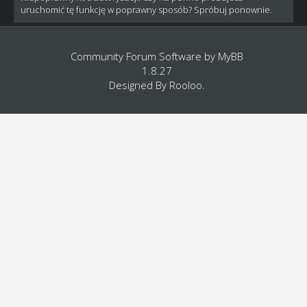
uruchomić tę funkcję w poprawny sposób? Spróbuj ponownie.
Community Forum Software by
MyBB
1.8.27
Designed By
Rooloo
.