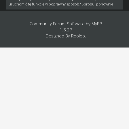
uruchomić tę funkcję w poprawny sposób? Spróbuj ponownie.
Community Forum Software by
MyBB
1.8.27
Designed By
Rooloo
.