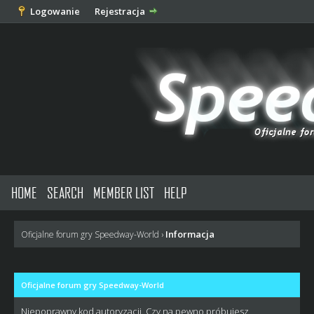
Logowanie
Rejestracja
HOME
SEARCH
MEMBER LIST
HELP
Informacja
Oficjalne forum gry Speedway-World
›
Oficjalne forum gry Speedway-World
Niepoprawny kod autoryzacji. Czy na pewno próbujesz