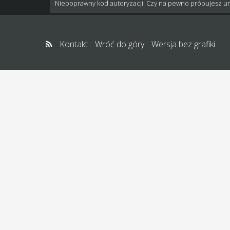
Niepoprawny kod autoryzacji. Czy na pewno próbujesz u
Kontakt
Wróć do góry
Wersja bez grafiki