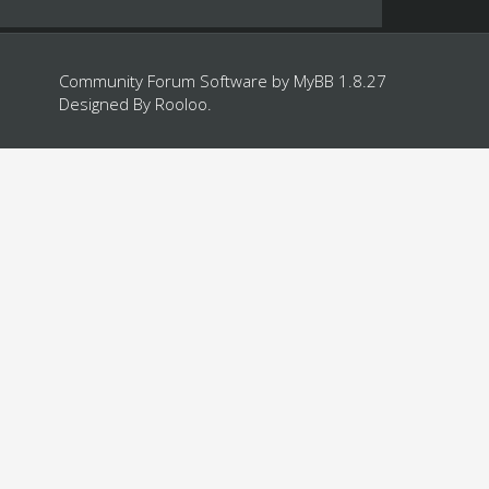
Community Forum Software by
MyBB 1.8.27
Designed By
Rooloo
.