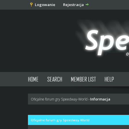
Logowanie
Rejestracja
HOME
SEARCH
MEMBER LIST
HELP
Informacja
Oficjalne forum gry Speedway-World
›
Oficjalne forum gry Speedway-World