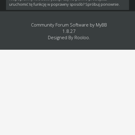
uruchomić tę funkcję w poprawny sposób? Spróbuj ponownie.
Community Forum Software by
MyBB
1.8.27
Designed By
Rooloo
.