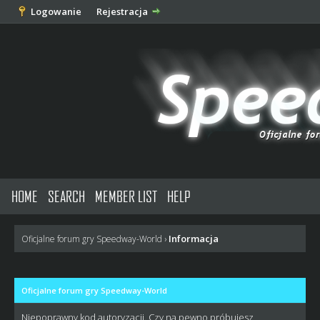
Logowanie
Rejestracja
HOME
SEARCH
MEMBER LIST
HELP
Informacja
Oficjalne forum gry Speedway-World
›
Oficjalne forum gry Speedway-World
Niepoprawny kod autoryzacji. Czy na pewno próbujesz