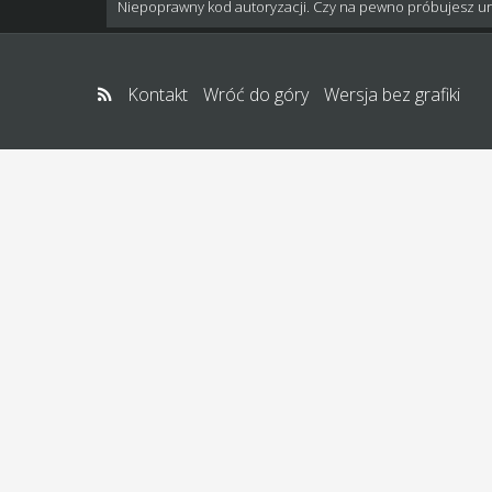
Niepoprawny kod autoryzacji. Czy na pewno próbujesz u
Kontakt
Wróć do góry
Wersja bez grafiki