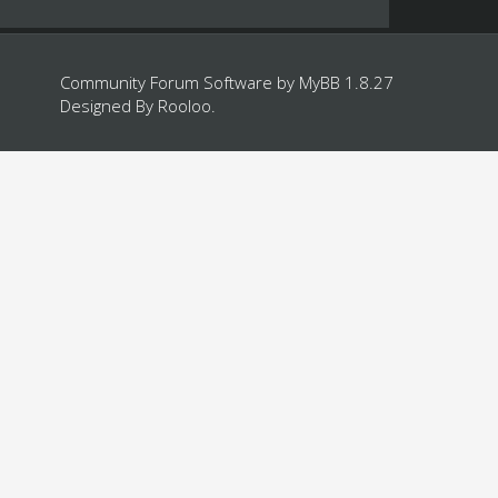
Community Forum Software by
MyBB 1.8.27
Designed By
Rooloo
.