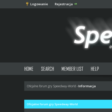
Logowanie
Rejestracja
HOME
SEARCH
MEMBER LIST
HELP
Informacja
Oficjalne forum gry Speedway-World
›
Oficjalne forum gry Speedway-World