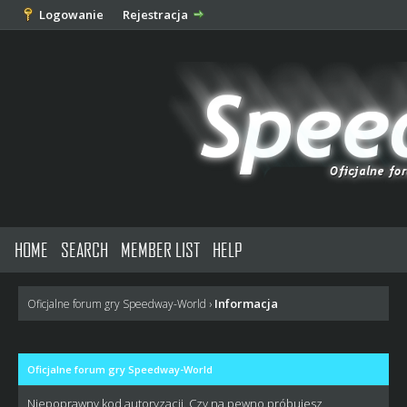
Logowanie
Rejestracja
HOME
SEARCH
MEMBER LIST
HELP
Informacja
Oficjalne forum gry Speedway-World
›
Oficjalne forum gry Speedway-World
Niepoprawny kod autoryzacji. Czy na pewno próbujesz