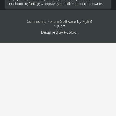
uruchomić tę funkcję w poprawny sposób? Spróbuj ponownie.
Community Forum Software by
MyBB
1.8.27
Designed By
Rooloo
.