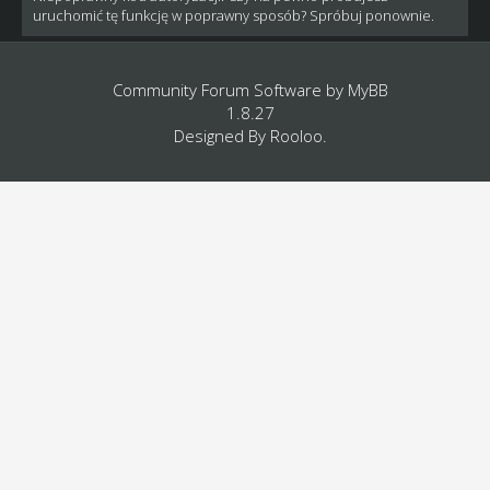
uruchomić tę funkcję w poprawny sposób? Spróbuj ponownie.
Community Forum Software by
MyBB
1.8.27
Designed By
Rooloo
.