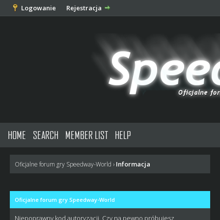
Logowanie
Rejestracja
HOME
SEARCH
MEMBER LIST
HELP
Informacja
Oficjalne forum gry Speedway-World
›
Oficjalne forum gry Speedway-World
Niepoprawny kod autoryzacji. Czy na pewno próbujesz