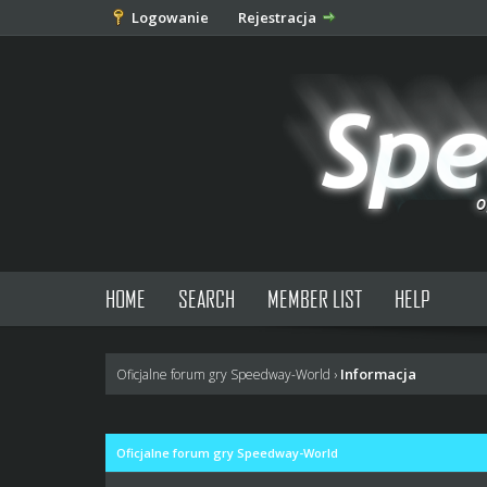
Logowanie
Rejestracja
HOME
SEARCH
MEMBER LIST
HELP
Informacja
Oficjalne forum gry Speedway-World
›
Oficjalne forum gry Speedway-World