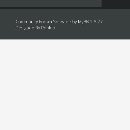
Community Forum Software by
MyBB 1.8.27
Designed By
Rooloo
.