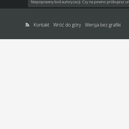
Niepoprawny kod autoryzacji. Czy na pewno próbujesz u
Kontakt
Wróć do góry
Wersja bez grafiki