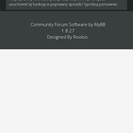
uruchomić tę funkcję w poprawny sposób? Spróbuj ponownie.
Community Forum Software by
MyBB
1.8.27
Designed By
Rooloo
.