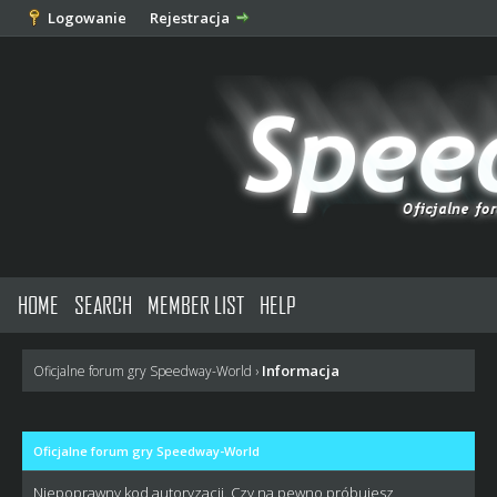
Logowanie
Rejestracja
HOME
SEARCH
MEMBER LIST
HELP
Informacja
Oficjalne forum gry Speedway-World
›
Oficjalne forum gry Speedway-World
Niepoprawny kod autoryzacji. Czy na pewno próbujesz