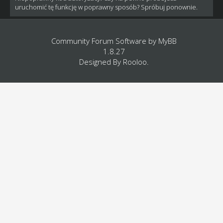
uruchomić tę funkcję w poprawny sposób? Spróbuj ponownie.
Community Forum Software by
MyBB
1.8.27
Designed By
Rooloo
.