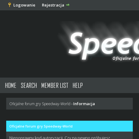
Logowanie
Rejestracja
HOME
SEARCH
MEMBER LIST
HELP
Informacja
Oficjalne forum gry Speedway-World
›
Oficjalne forum gry Speedway-World
Niepoprawny kod autoryzacji. Czy na pewno próbujesz