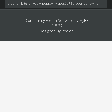
uruchomić tę funkcję w poprawny sposób? Spróbuj ponownie.
Community Forum Software by
MyBB
1.8.27
Designed By
Rooloo
.