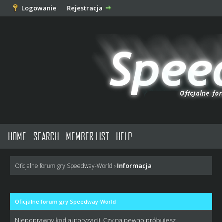
Logowanie
Rejestracja
HOME
SEARCH
MEMBER LIST
HELP
Informacja
Oficjalne forum gry Speedway-World
›
Oficjalne forum gry Speedway-World
Niepoprawny kod autoryzacji. Czy na pewno próbujesz