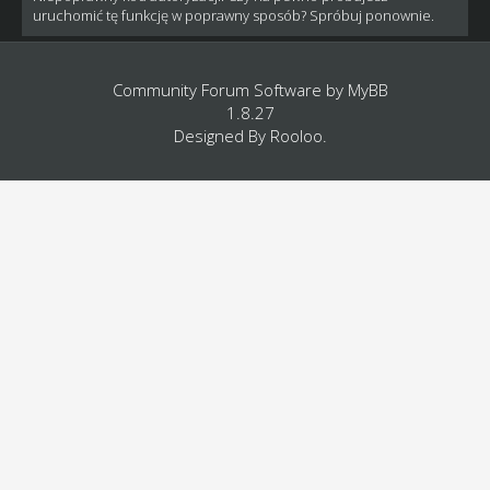
uruchomić tę funkcję w poprawny sposób? Spróbuj ponownie.
Community Forum Software by
MyBB
1.8.27
Designed By
Rooloo
.