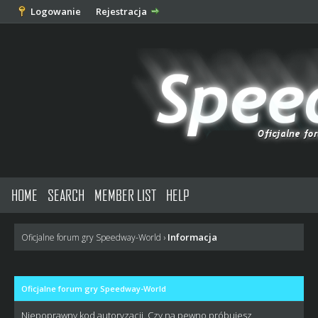
Logowanie
Rejestracja
HOME
SEARCH
MEMBER LIST
HELP
Informacja
Oficjalne forum gry Speedway-World
›
Oficjalne forum gry Speedway-World
Niepoprawny kod autoryzacji. Czy na pewno próbujesz