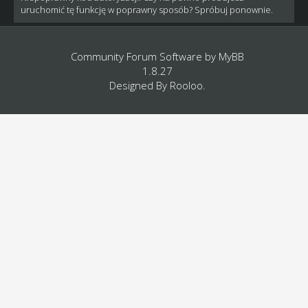
uruchomić tę funkcję w poprawny sposób? Spróbuj ponownie.
Community Forum Software by
MyBB
1.8.27
Designed By
Rooloo
.