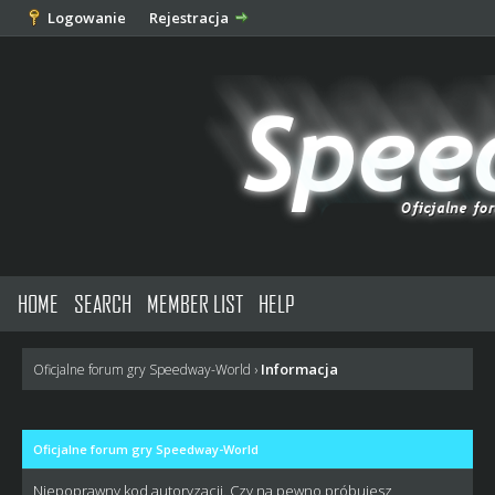
Logowanie
Rejestracja
HOME
SEARCH
MEMBER LIST
HELP
Informacja
Oficjalne forum gry Speedway-World
›
Oficjalne forum gry Speedway-World
Niepoprawny kod autoryzacji. Czy na pewno próbujesz