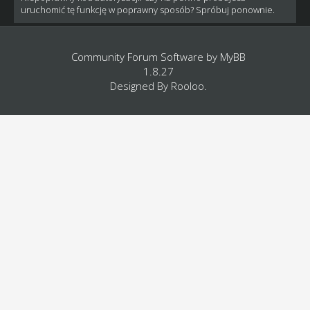
uruchomić tę funkcję w poprawny sposób? Spróbuj ponownie.
Community Forum Software by
MyBB
1.8.27
Designed By
Rooloo
.