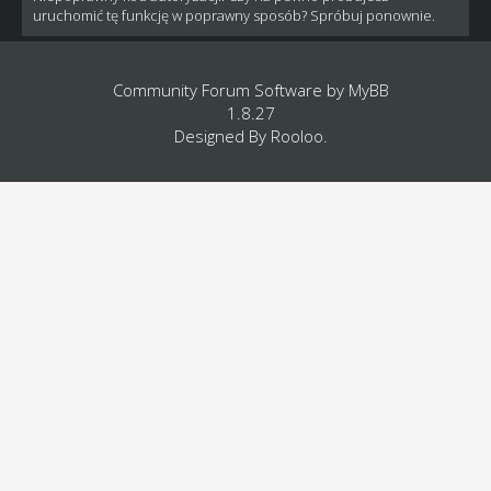
uruchomić tę funkcję w poprawny sposób? Spróbuj ponownie.
Community Forum Software by
MyBB
1.8.27
Designed By
Rooloo
.