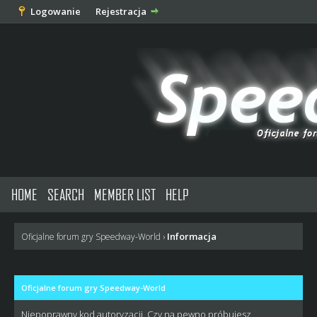
Logowanie
Rejestracja
HOME
SEARCH
MEMBER LIST
HELP
Informacja
Oficjalne forum gry Speedway-World
›
Oficjalne forum gry Speedway-World
Niepoprawny kod autoryzacji. Czy na pewno próbujesz