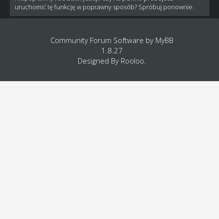
uruchomić tę funkcję w poprawny sposób? Spróbuj ponownie.
Community Forum Software by
MyBB
1.8.27
Designed By
Rooloo
.