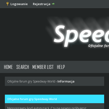
Logowanie
Rejestracja
HOME
SEARCH
MEMBER LIST
HELP
Informacja
Oficjalne forum gry Speedway-World
›
Oficjalne forum gry Speedway-World
Niepoprawny kod autoryzacji. Czy na pewno próbujesz