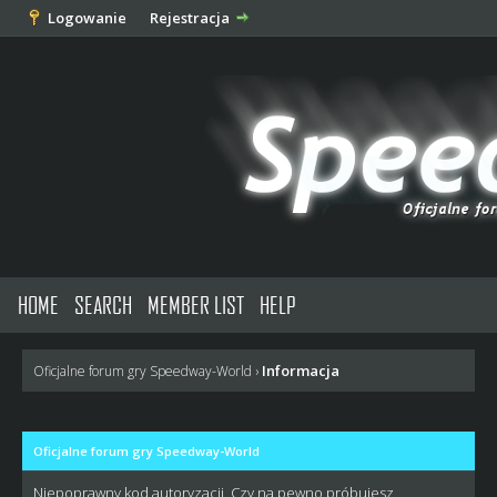
Logowanie
Rejestracja
HOME
SEARCH
MEMBER LIST
HELP
Informacja
Oficjalne forum gry Speedway-World
›
Oficjalne forum gry Speedway-World
Niepoprawny kod autoryzacji. Czy na pewno próbujesz