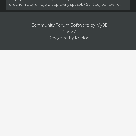
uruchomić tę funkcję w poprawny sposób? Spróbuj ponownie.
Community Forum Software by
MyBB
1.8.27
Designed By
Rooloo
.