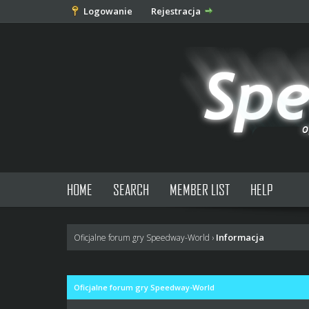
Logowanie
Rejestracja
HOME
SEARCH
MEMBER LIST
HELP
Informacja
Oficjalne forum gry Speedway-World
›
Oficjalne forum gry Speedway-World