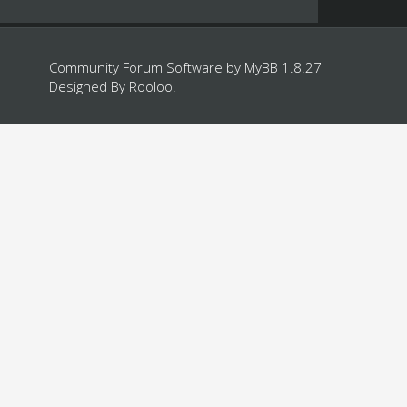
Community Forum Software by
MyBB 1.8.27
Designed By
Rooloo
.