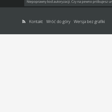
Niepoprawny kod autoryzacji. Czy na pewno próbujesz u
Kontakt
Wróć do góry
Wersja bez grafiki