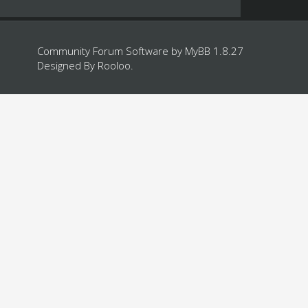
Community Forum Software by
MyBB 1.8.27
Designed By
Rooloo
.