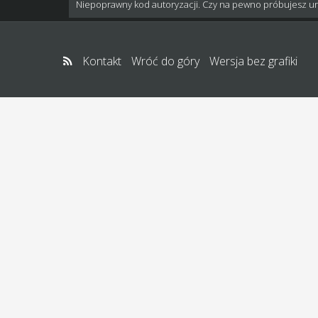
Niepoprawny kod autoryzacji. Czy na pewno próbujesz u
Kontakt
Wróć do góry
Wersja bez grafiki