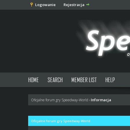
Logowanie
Rejestracja
HOME
SEARCH
MEMBER LIST
HELP
Informacja
Oficjalne forum gry Speedway-World
›
Oficjalne forum gry Speedway-World