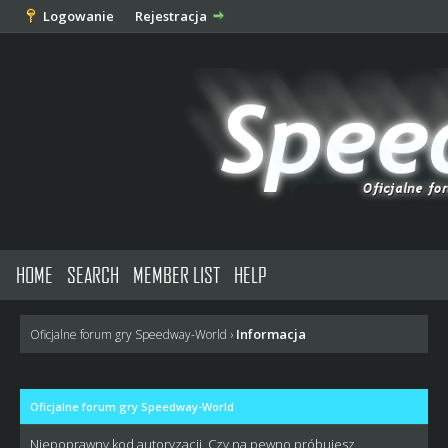
Logowanie
Rejestracja
HOME
SEARCH
MEMBER LIST
HELP
Informacja
Oficjalne forum gry Speedway-World
›
Oficjalne forum gry Speedway-World
Niepoprawny kod autoryzacji. Czy na pewno próbujesz