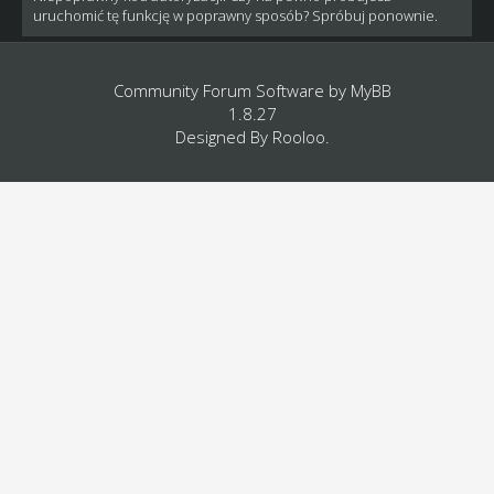
uruchomić tę funkcję w poprawny sposób? Spróbuj ponownie.
Community Forum Software by
MyBB
1.8.27
Designed By
Rooloo
.