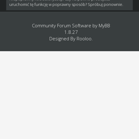
uruchomić tę funkcję w poprawny sposób? Spróbuj ponownie.
Community Forum Software by
MyBB
1.8.27
Designed By
Rooloo
.