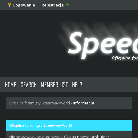
Logowanie
Rejestracja
HOME
SEARCH
MEMBER LIST
HELP
Informacja
Oficjalne forum gry Speedway-World
›
Oficjalne forum gry Speedway-World
Niepoprawny kod autoryzacji. Czy na pewno próbujesz