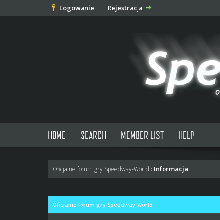
Logowanie
Rejestracja
HOME
SEARCH
MEMBER LIST
HELP
Informacja
Oficjalne forum gry Speedway-World
›
Oficjalne forum gry Speedway-World