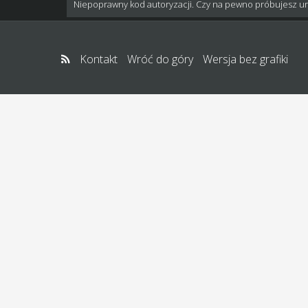
Niepoprawny kod autoryzacji. Czy na pewno próbujesz u
Kontakt
Wróć do góry
Wersja bez grafiki