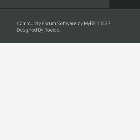
Community Forum Software by
MyBB 1.8.27
Designed By
Rooloo
.