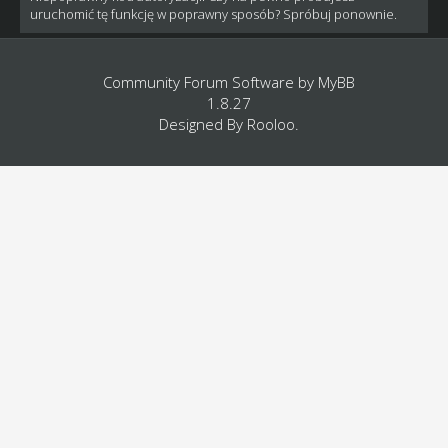
uruchomić tę funkcję w poprawny sposób? Spróbuj ponownie.
Community Forum Software by
MyBB
1.8.27
Designed By
Rooloo
.