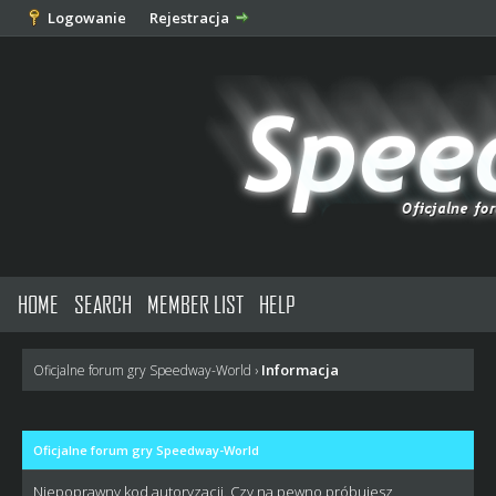
Logowanie
Rejestracja
HOME
SEARCH
MEMBER LIST
HELP
Informacja
Oficjalne forum gry Speedway-World
›
Oficjalne forum gry Speedway-World
Niepoprawny kod autoryzacji. Czy na pewno próbujesz