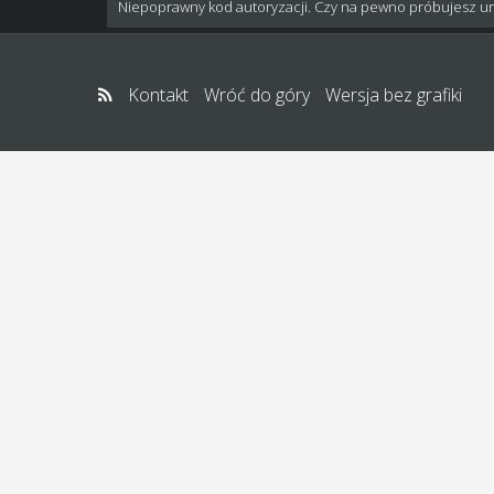
Niepoprawny kod autoryzacji. Czy na pewno próbujesz u
Kontakt
Wróć do góry
Wersja bez grafiki