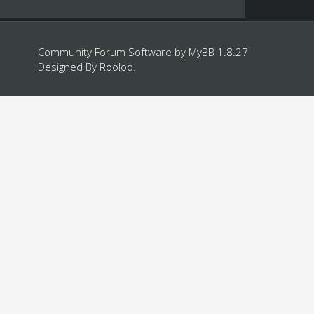
Community Forum Software by
MyBB 1.8.27
Designed By
Rooloo
.