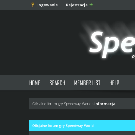
Logowanie
Rejestracja
HOME
SEARCH
MEMBER LIST
HELP
Informacja
Oficjalne forum gry Speedway-World
›
Oficjalne forum gry Speedway-World