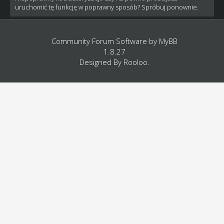
uruchomić tę funkcję w poprawny sposób? Spróbuj ponownie.
Community Forum Software by
MyBB
1.8.27
Designed By
Rooloo
.