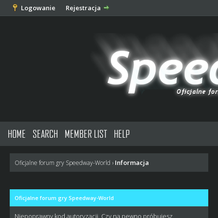
Logowanie
Rejestracja
HOME
SEARCH
MEMBER LIST
HELP
Informacja
Oficjalne forum gry Speedway-World
›
Oficjalne forum gry Speedway-World
Niepoprawny kod autoryzacji. Czy na pewno próbujesz