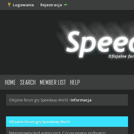
Logowanie
Rejestracja
HOME
SEARCH
MEMBER LIST
HELP
Informacja
Oficjalne forum gry Speedway-World
›
Oficjalne forum gry Speedway-World
Niepoprawny kod autoryzacji. Czy na pewno próbujesz