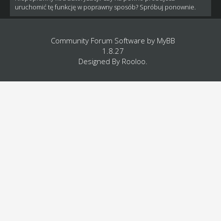
uruchomić tę funkcję w poprawny sposób? Spróbuj ponownie.
Community Forum Software by
MyBB
1.8.27
Designed By
Rooloo
.