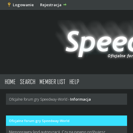
Logowanie
Rejestracja
HOME
SEARCH
MEMBER LIST
HELP
Informacja
Oficjalne forum gry Speedway-World
›
Oficjalne forum gry Speedway-World
Niepoprawny kod autoryzacji. Czy na pewno próbujesz