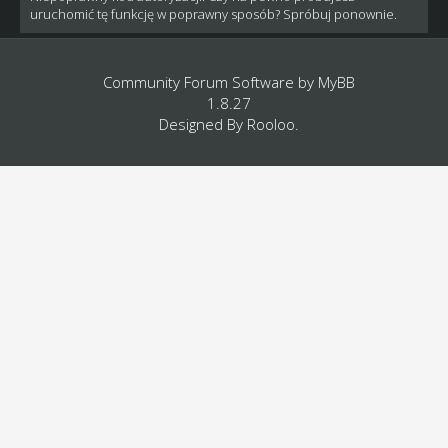
uruchomić tę funkcję w poprawny sposób? Spróbuj ponownie.
Community Forum Software by
MyBB
1.8.27
Designed By
Rooloo
.