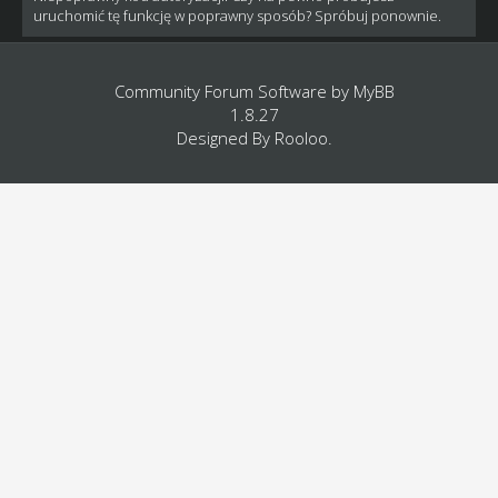
uruchomić tę funkcję w poprawny sposób? Spróbuj ponownie.
Community Forum Software by
MyBB
1.8.27
Designed By
Rooloo
.