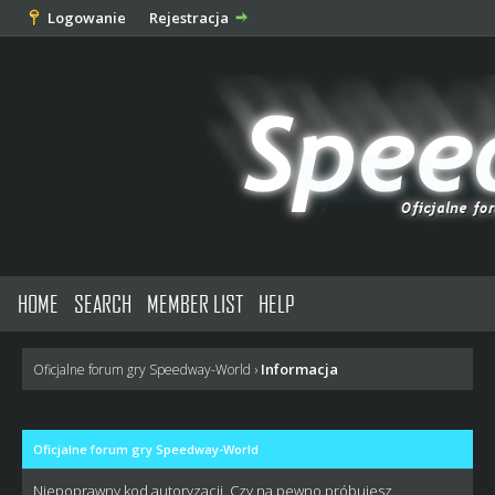
Logowanie
Rejestracja
HOME
SEARCH
MEMBER LIST
HELP
Informacja
Oficjalne forum gry Speedway-World
›
Oficjalne forum gry Speedway-World
Niepoprawny kod autoryzacji. Czy na pewno próbujesz