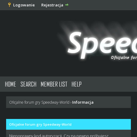
Logowanie
Rejestracja
HOME
SEARCH
MEMBER LIST
HELP
Informacja
Oficjalne forum gry Speedway-World
›
Oficjalne forum gry Speedway-World
Niepoprawny kod autoryzacji. Czy na pewno próbujesz