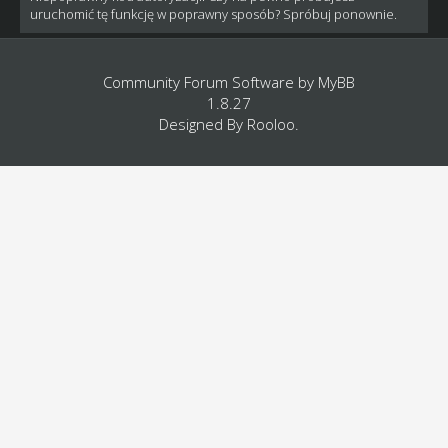
uruchomić tę funkcję w poprawny sposób? Spróbuj ponownie.
Community Forum Software by
MyBB
1.8.27
Designed By
Rooloo
.